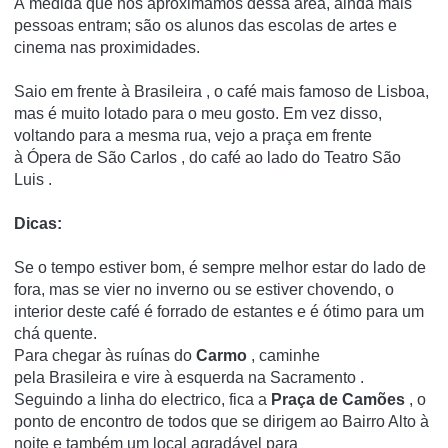
À medida que nos aproximamos dessa área, ainda mais
pessoas entram;
são os alunos das escolas de artes e
cinema nas proximidades.
Saio em frente à
Brasileira
, o café mais famoso de Lisboa,
mas é muito lotado para o meu gosto.
Em vez disso,
voltando para a mesma rua, vejo a praça em frente
à
Ópera
de
São Carlos
, do café ao lado do
Teatro São
Luis
.
Dicas:
Se o tempo estiver bom, é sempre melhor estar do lado de
fora, mas se vier no inverno ou se estiver chovendo, o
interior deste café é forrado de estantes e é ótimo para um
chá quente.
Para chegar às
ruínas
do
Carmo
, caminhe
pela
Brasileira
e vire à esquerda na
Sacramento
.
Seguindo a linha do electrico, fica a
Praça de Camões
, o
ponto de encontro de todos que se dirigem ao
Bairro Alto
à
noite e também um local agradável para