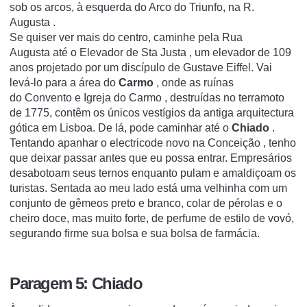
sob os arcos, à esquerda do Arco do Triunfo, na
R.
Augusta
.
Se quiser ver mais do centro, caminhe pela
Rua
Augusta
até o
Elevador de Sta Justa
, um elevador de 109
anos projetado por um discípulo de Gustave Eiffel.
Vai
levá-lo para a
área
do
Carmo
, onde as ruínas
do
Convento e Igreja
do
Carmo
, destruídas no terramoto
de 1775, contêm os únicos vestígios da antiga arquitectura
gótica em Lisboa.
De lá, pode caminhar até o
Chiado
.
Tentando apanhar o electricode novo na
Conceição
, tenho
que deixar passar antes que eu possa entrar. Empresários
desabotoam seus ternos enquanto pulam e amaldiçoam os
turistas.
Sentada ao meu lado está uma velhinha com um
conjunto de gêmeos preto e branco, colar de pérolas e o
cheiro doce, mas muito forte, de perfume de estilo de vovó,
segurando firme sua bolsa e sua bolsa de farmácia.
Paragem 5: Chiado