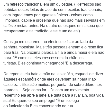
um
refresco
tradicional
em um quiosque.
(
Refrescos
são
bebidas doces feitas de acordo com receitas tradicionais,
com ingredientes portugueses únicos - coisas como
limonada,
capilé
e
groselha
que não são mais servidas em
cafés e restaurantes. Há quatro quiosques em Lisboa que
recuperaram esta tradição; este é um deles.)
Consigo me espremer no electrico e ficar ao lado da
senhora motorista.
Mais três pessoas entram e o resto fica
para trás.
Na próxima parada a fila é ainda maior e ela não
para.
“É como se eles crescessem do chão, os
turistas.
Eles continuam chegando! ”Ela descarrega.
De repente, ela bate a mão na testa: “Ah, esqueci de dizer
àqueles espanhóis onde eles deveriam sair para ir ao
castelo….
Eles são muitos, perguntando sobre diferentes
paradas…
Seja como for… ”e com um movimento
repentino ela abre a janela e grita para a rua“ Eh, boa vida
sua!
Eu quero o seu emprego! ”É um colega
do
funicular
da
Bica
conversando na rua.