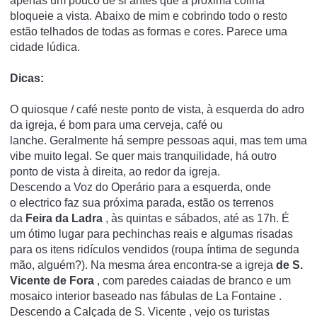
apenas um pouco de si antes que a próxima colina
bloqueie a vista.
Abaixo de mim e cobrindo todo o resto
estão telhados de todas as formas e cores.
Parece uma
cidade lúdica.
Dicas:
O quiosque / café neste ponto de vista, à esquerda do adro
da igreja, é bom para uma cerveja, café ou
lanche.
Geralmente há sempre pessoas aqui, mas tem uma
vibe muito legal.
Se quer mais tranquilidade, há outro
ponto de vista à direita, ao redor da igreja.
Descendo a
Voz do Operário
para a esquerda, onde
o electrico faz sua próxima parada, estão os terrenos
da
Feira da Ladra
, às quintas e sábados, até as 17h.
É
um ótimo lugar para pechinchas reais e algumas risadas
para os itens ridículos vendidos (roupa íntima de segunda
mão, alguém?).
Na mesma área encontra-se a
igreja
de S.
Vicente de Fora
, com paredes caiadas de branco e um
mosaico interior baseado nas
fábulas de
La Fontaine
.
Descendo a
Calçada de S. Vicente
, vejo os turistas