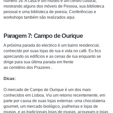
número 16.
A casa é um museu e um centro cultural,
mostrando alguns dos móveis de Pessoa, sua biblioteca
pessoal e uma biblioteca de poesia.
Conferências e
workshops também são realizados aqui.
Paragem 7: Campo de Ourique
A próxima parada do electrico é um bairro residencial,
conhecido por suas lojas de rua e vida no café.
Eu fico
apreciando os edifícios e as cenas de rua enquanto se
dirige para sua última parada em frente
ao
cemitério
dos
Prazeres
.
Dicas:
O
mercado de Campo de Ourique
é um dos mais
conhecidos em Lisboa.
Viu um retorno recentemente, em
parte por causa de suas lojas externas: uma chocolateria
gourmet, um mercado biológico, joalherias e lojas de
roupas, e as tradicionais lojas de roupas, açougues e lojas