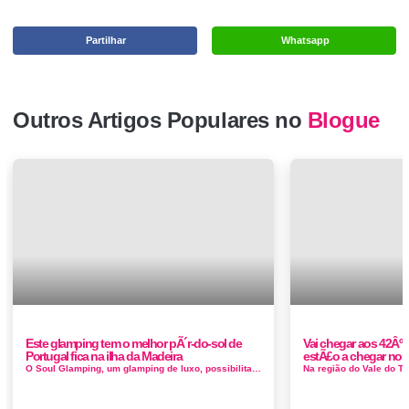
Partilhar
Whatsapp
Outros Artigos Populares no
Blogue
Este glamping tem o melhor pÃ´r-do-sol de
Vai chegar aos 42Âº 
Portugal fica na ilha da Madeira
estÃ£o a chegar noit
O Soul Glamping, um glamping de luxo, possibilita ainda uma churrasqueira onde pode preparar algumas refeições e regalar-se a delicia-la...