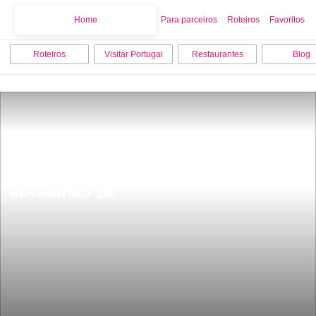
Home
Home
Para parceiros
Roteiros
Favoritos
Roteiros
Visitar Portugal
Restaurantes
Blog
Ver e conhecer Lisboa atravÃ©s do 
elÃ©ctrico 28