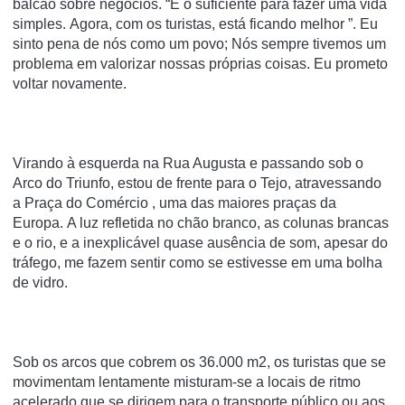
balcão sobre negócios.
“É o suficiente para fazer uma vida
simples.
Agora, com os turistas, está ficando melhor ”. Eu
sinto pena de nós como um povo;
Nós sempre tivemos um
problema em valorizar nossas próprias coisas.
Eu prometo
voltar novamente.
Virando à esquerda na
Rua Augusta
e passando sob o
Arco do Triunfo, estou de frente para o Tejo, atravessando
a
Praça do Comércio
, uma das maiores praças da
Europa.
A luz refletida no chão branco, as colunas brancas
e o rio, e a inexplicável quase ausência de som, apesar do
tráfego, me fazem sentir como se estivesse em uma bolha
de vidro.
Sob os arcos que cobrem os 36.000 m2, os turistas que se
movimentam lentamente misturam-se a locais de ritmo
acelerado que se dirigem para o transporte público ou aos