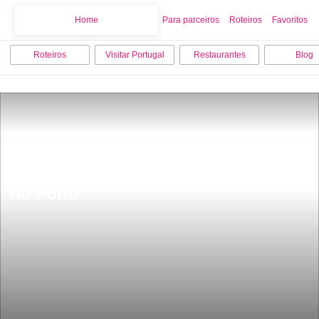
Home
Home
Para parceiros
Roteiros
Favoritos
Roteiros
Visitar Portugal
Restaurantes
Blog
7 melhores monumentos para visitar 
no Porto