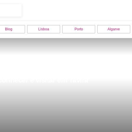
Blog
Lisboa
Porto
Algarve
onhecer e visitar em Tavira