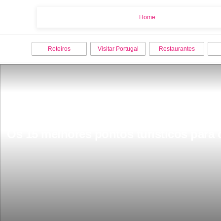
Home
Home
Roteiros
Visitar Portugal
Restaurantes
Os 15 melhores pontos turisticos para c