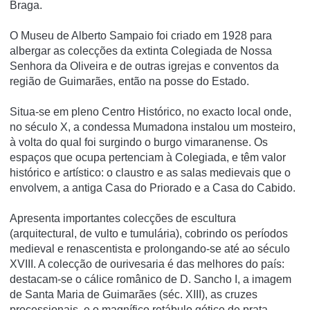
Braga.
O Museu de Alberto Sampaio foi criado em 1928 para
albergar as colecções da extinta Colegiada de Nossa
Senhora da Oliveira e de outras igrejas e conventos da
região de Guimarães, então na posse do Estado.
Situa-se em pleno Centro Histórico, no exacto local onde,
no século X, a condessa Mumadona instalou um mosteiro,
à volta do qual foi surgindo o burgo vimaranense. Os
espaços que ocupa pertenciam à Colegiada, e têm valor
histórico e artístico: o claustro e as salas medievais que o
envolvem, a antiga Casa do Priorado e a Casa do Cabido.
Apresenta importantes colecções de escultura
(arquitectural, de vulto e tumulária), cobrindo os períodos
medieval e renascentista e prolongando-se até ao século
XVIII. A colecção de ourivesaria é das melhores do país:
destacam-se o cálice românico de D. Sancho I, a imagem
de Santa Maria de Guimarães (séc. XIII), as cruzes
processionais, e o magnífico retábulo gótico de prata