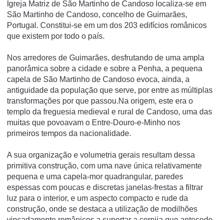
Igreja Matriz de São Martinho de Candoso localiza-se em
São Martinho de Candoso, concelho de Guimarães,
Portugal. Constitui-se em um dos 203 edifí­cios românicos
que existem por todo o paí­s.
Nos arredores de Guimarães, desfrutando de uma ampla
panorâmica sobre a cidade e sobre a Penha, a pequena
capela de São Martinho de Candoso evoca, ainda, a
antiguidade da população que serve, por entre as múltiplas
transformações por que passou.Na origem, este era o
templo da freguesia medieval e rural de Candoso, uma das
muitas que povoavam o Entre-Douro-e-Minho nos
primeiros tempos da nacionalidade.
A sua organização e volumetria gerais resultam dessa
primitiva construção, com uma nave única relativamente
pequena e uma capela-mor quadrangular, paredes
espessas com poucas e discretas janelas-frestas a filtrar
luz para o interior, e um aspecto compacto e rude da
construção, onde se destaca a utilização de modilhões
vincadamente românicos a suportar a cornija que antecede