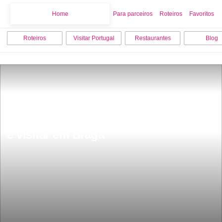
Home
Home
Para parceiros
Roteiros
Favoritos
Roteiros
Visitar Portugal
Restaurantes
Blog
As 10 melhores actividades para fazer 
e visitar em Braga