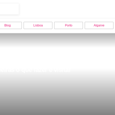
Blog
Lisboa
Porto
Algarve
iras o que fazer e visitar