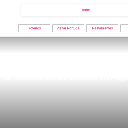
Home
Home
Roteiros
Visitar Portugal
Restaurantes
10 melhores pontos turisticos em Felgue