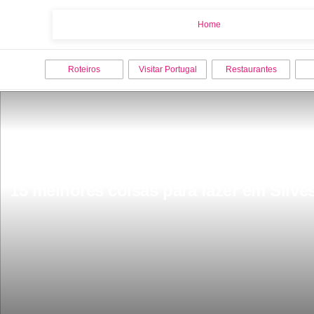
Home
Home
Roteiros
Visitar Portugal
Restaurantes
15 melhores coisas para fazer em Silve