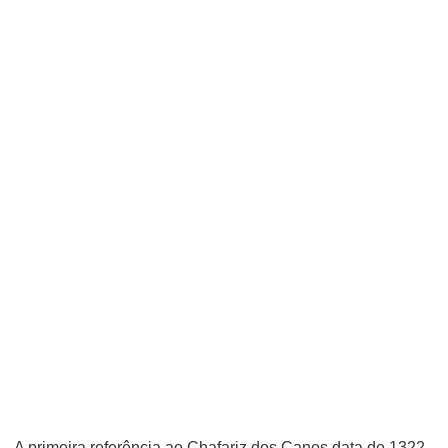
A primeira referência ao Chafariz dos Canos data de 1322,