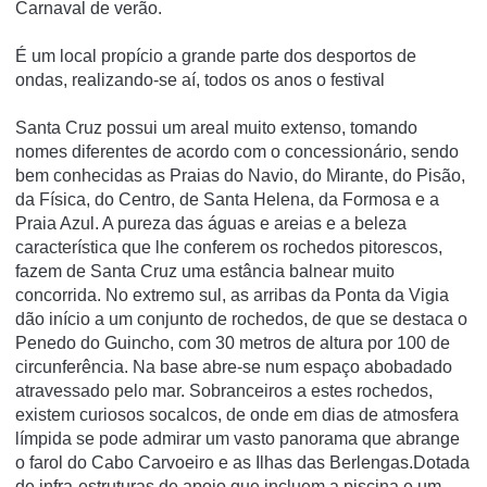
Carnaval de verão.
É um local propí­cio a grande parte dos desportos de
ondas, realizando-se aí­, todos os anos o festival
Santa Cruz possui um areal muito extenso, tomando
nomes diferentes de acordo com o concessionário, sendo
bem conhecidas as Praias do Navio, do Mirante, do Pisão,
da Física, do Centro, de Santa Helena, da Formosa e a
Praia Azul. A pureza das águas e areias e a beleza
característica que lhe conferem os rochedos pitorescos,
fazem de Santa Cruz uma estância balnear muito
concorrida. No extremo sul, as arribas da Ponta da Vigia
dão início a um conjunto de rochedos, de que se destaca o
Penedo do Guincho, com 30 metros de altura por 100 de
circunferência. Na base abre-se num espaço abobadado
atravessado pelo mar. Sobranceiros a estes rochedos,
existem curiosos socalcos, de onde em dias de atmosfera
límpida se pode admirar um vasto panorama que abrange
o farol do Cabo Carvoeiro e as Ilhas das Berlengas.Dotada
de infra-estruturas de apoio que incluem a piscina e um