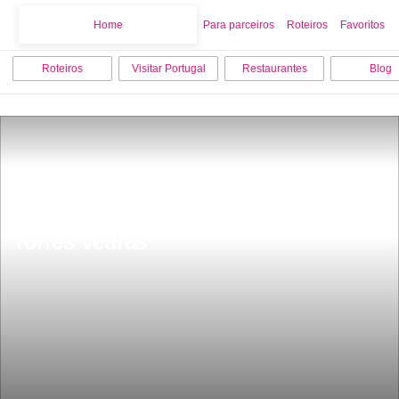
Home
Home
Para parceiros
Roteiros
Favoritos
Roteiros
Visitar Portugal
Restaurantes
Blog
Os 10 melhores locais para visitar em 
Torres Vedras