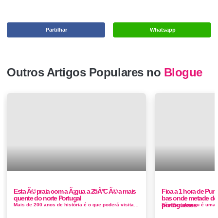
Partilhar
Whatsapp
Outros Artigos Populares no
Blogue
Esta Ã© praia com a Ã¡gua a 25ÂºC Ã© a mais
Fica a 1 hora de Pun
quente do norte Portugal
bas onde metade do
portugueses
Mais de 200 anos de história é o que poderá visitar na marinha da Noeirinha. Depois de mais de 30 anos ao abandono, a Marinha da ...