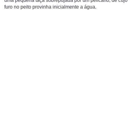
uma pequena taça sobrepujada por um pelicano, de cujo
furo no peito provinha inicialmente a água.