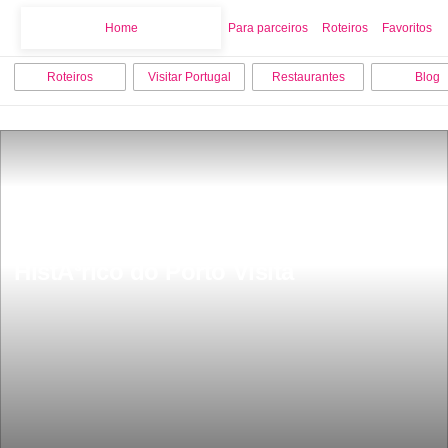
Home
Home
Para parceiros
Roteiros
Favoritos
Roteiros
Visitar Portugal
Restaurantes
Blog
Rua de Belomonte no Centro 
HistÃ³rico do Porto Visita