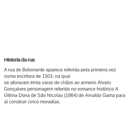
Historia da rua
A rua de Belomonte aparece referida pela primeira vez
numa
escritura
de
1503
, na qual
se
aforavam
trinta
varas
de chãos ao
armeiro
Álvaro
Gonçalves personagem referido no romance histórico
A
Última Dona de São Nicolau
(
1864
) de
Arnaldo Gama
para
aí construir cinco moradias.