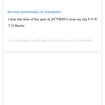
Ver esta publicação no Instagram
I love this time of the year â­ï¸ðŸ™ŒðŸ¼ love my city P O R
T O #porto
Uma publicação partilhada por
Maria Lemos
(@mariabflemos) a16 de Dez, 2018 às 12:30 PST