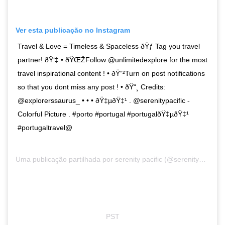
Ver esta publicação no Instagram
Travel & Love = Timeless & Spaceless ðŸƒ Tag you travel
partner! ðŸ‘‡ • ðŸŒŽFollow @unlimitedexplore for the most
travel inspirational content ! • ðŸ“²Turn on post notifications
so that you dont miss any post ! • ðŸ“¸ Credits:
@explorerssaurus_ • • • ðŸ‡µðŸ‡¹ . @serenitypacific -
Colorful Picture . #porto #portugal #portugalðŸ‡µðŸ‡¹
#portugaltravel@
Uma publicação partilhada por
serenity pacific
(@serenitypacific) a9 de Dez, 2018 às 5:00
PST