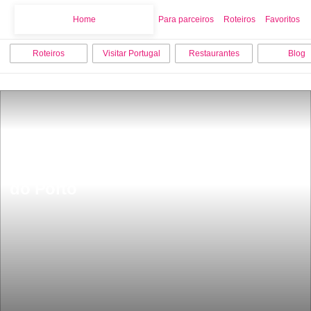
Home
Home
Para parceiros
Roteiros
Favoritos
Roteiros
Visitar Portugal
Restaurantes
Blog
Aqui se tira a fotografia mais bonita 
do Porto