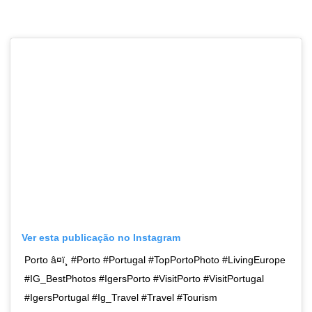
Ver esta publicação no Instagram
Porto â¤ï¸ #Porto #Portugal #TopPortoPhoto #LivingEurope
#IG_BestPhotos #IgersPorto #VisitPorto #VisitPortugal
#IgersPortugal #Ig_Travel #Travel #Tourism