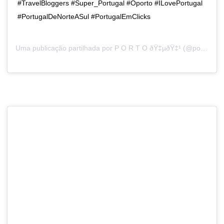
#TravelBloggers #Super_Portugal #Oporto #ILovePortugal
#PortugalDeNorteASul #PortugalEmClicks
Uma publicação partilhada por
P O R T O ðŸ‡µðŸ‡¹
(@porto.portugal) a3 de Fev, 2019 às 10:30 PST