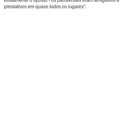
exatamente o oposto - os parisienses eram amigáveis e
prestativos em quase todos os lugares”.