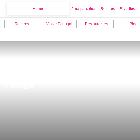
Home
Home
Para parceiros
Roteiros
Favoritos
Roteiros
Visitar Portugal
Restaurantes
Blog
A casa mais procurada do Airbnb em 
Portugal