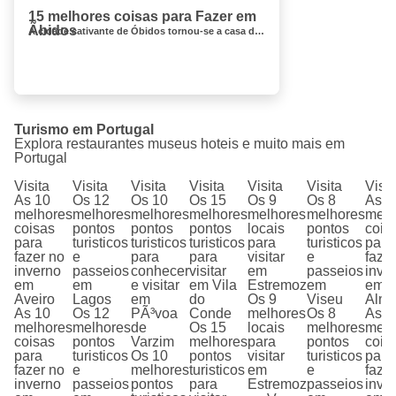
15 melhores coisas para Fazer em
Ãbidos
A cidade cativante de Óbidos tornou-se a casa das rainhas de Portugal depois que Afonso II a presenteou com sua esposa Urraca de León no...
Turismo em Portugal
Explora restaurantes museus hoteis e muito mais em
Portugal
Visita
Visita
Visita
Visita
Visita
Visita
Visit
As 10
Os 12
Os 10
Os 15
Os 9
Os 8
As 1
melhores
melhores
melhores
melhores
melhores
melhores
melh
coisas
pontos
pontos
pontos
locais
pontos
cois
para
turisticos
turisticos
turisticos
para
turisticos
para
fazer no
e
para
para
visitar
e
faze
inverno
passeios
conhecer
visitar
em
passeios
inve
em
em
e visitar
em Vila
Estremoz
em
em
Aveiro
Lagos
em
do
Os 9
Viseu
Alm
As 10
Os 12
PÃ³voa
Conde
melhores
Os 8
As 1
melhores
melhores
de
Os 15
locais
melhores
melh
coisas
pontos
Varzim
melhores
para
pontos
cois
para
turisticos
Os 10
pontos
visitar
turisticos
para
fazer no
e
melhores
turisticos
em
e
faze
inverno
passeios
pontos
para
Estremoz
passeios
inve