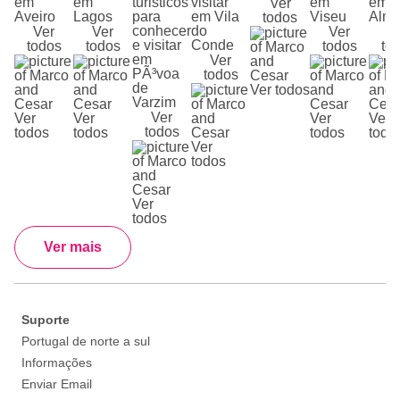
em
em
turisticos
visitar
em
em
Ver
Aveiro
Lagos
para
em Vila
Viseu
Alm
todos
conhecer
do
Ver
Ver
Ver
V
e visitar
Conde
todos
todos
todos
to
em
Ver
PÃ³voa
todos
de
Ver todos
Varzim
Ver
Ver
Ver
Ver
Ver
todos
todos
todos
todos
todo
Ver
todos
Ver
todos
Ver mais
Suporte
Portugal de norte a sul
Informações
Enviar Email