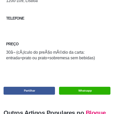
1200-109, Lisboa
TELEFONE
PREÇO
30â¬ (cÃ¡lculo do preÃ§o mÃ©dio da carta:
entrada+prato ou prato+sobremesa sem bebidas)
Partilhar
Whatsapp
Outros Artigos Populares no
Blogue