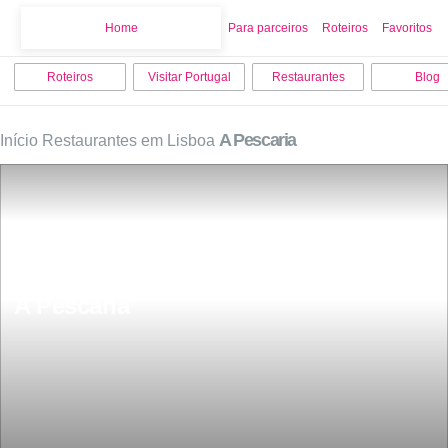
Home
Home
Para parceiros
Roteiros
Favoritos
Roteiros
Visitar Portugal
Restaurantes
Blog
A Pescaria
Início
Restaurantes em Lisboa
A Pescaria