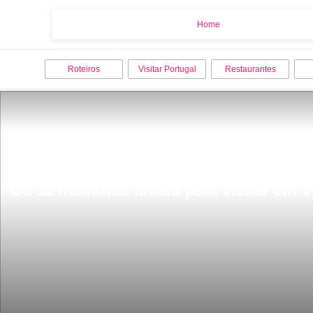
Home
Home
Roteiros
Visitar Portugal
Restaurantes
Os 12 melhores locais para visitar em 