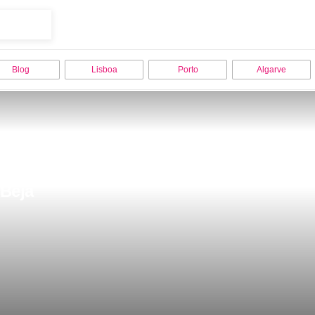
Blog
Lisboa
Porto
Algarve
 Beja