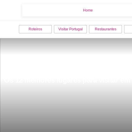
Home
Home
Roteiros
Visitar Portugal
Restaurantes
Os 12 melhores lugares para visitar em