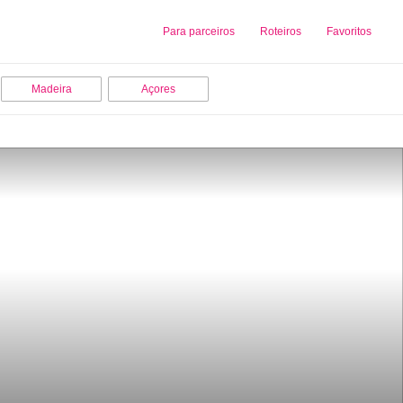
Sobre nós
Para parceiros
Adicionar uma Empresa
Roteiros
Favoritos
Madeira
Açores