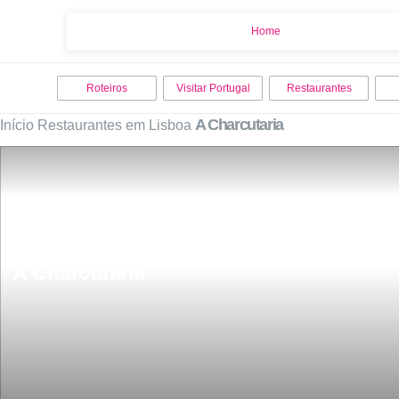
Home
Home
Roteiros
Visitar Portugal
Restaurantes
A Charcutaria
Início
Restaurantes em Lisboa
A Charcutaria