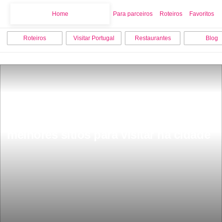
Home
Home
Para parceiros
Roteiros
Favoritos
Roteiros
Visitar Portugal
Restaurantes
Blog
O que fazer em Sesimbra os 10 
melhores sitios para visitar na cidade