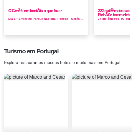
O GerÃªs em famiÂ­lia o que fazer
222 quilÃ³metros as
PinhÃ£o foram eleit
Dia 1 • Entrar no Parque Nacional Peneda- -Gerês pelas Portas de Lamas de Mouro, no topo norte. • Castro Laboreiro: visitar o santu&a...
Turismo em Portugal
Explora restaurantes museus hoteis e muito mais em Portugal