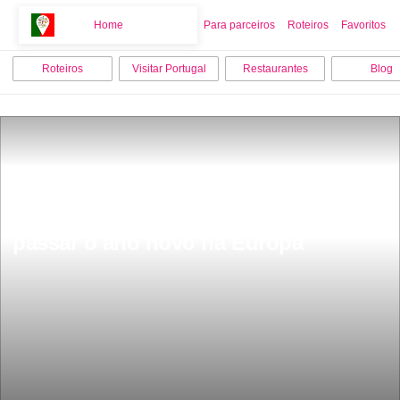
Home
Home
Para parceiros
Roteiros
Favoritos
Roteiros
Visitar Portugal
Restaurantes
Blog
Ã portuguesa a melhor cidade para 
passar o ano novo na Europa