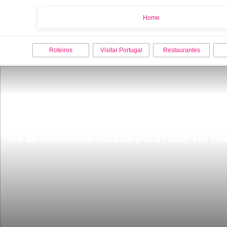
Home
Home
Roteiros
Visitar Portugal
Restaurantes
As 10 melhores coisas para fazer no in