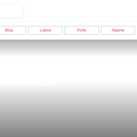
Blog
Lisboa
Porto
Algarve
verno em Praias