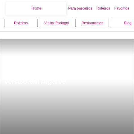
Home
Home
Para parceiros
Roteiros
Favoritos
Roteiros
Visitar Portugal
Restaurantes
Blog
15 coisas para fazer e visitar no 
verÃ£o em Algarve