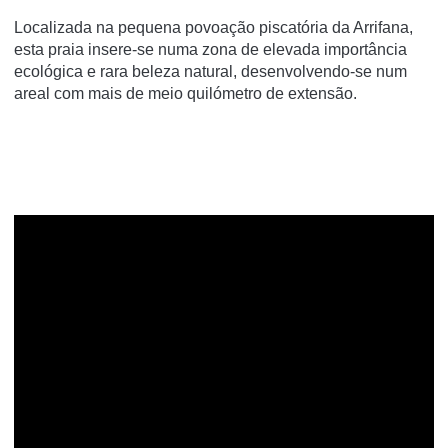
Localizada na pequena povoação piscatória da Arrifana,
esta praia insere-se numa zona de elevada importância
ecológica e rara beleza natural, desenvolvendo-se num
areal com mais de meio quilómetro de extensão.