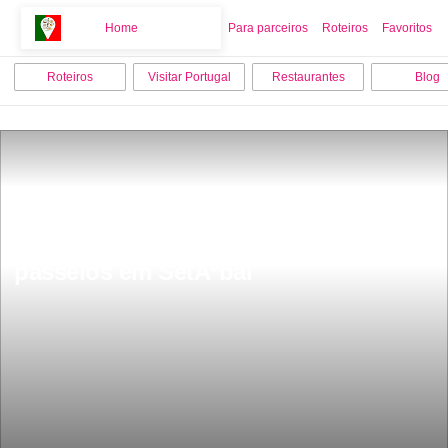
Home
Home
Para parceiros
Roteiros
Favoritos
Roteiros
Visitar Portugal
Restaurantes
Blog
Os 12 melhores pontos turisticos e 
passeios em SetÃºbal