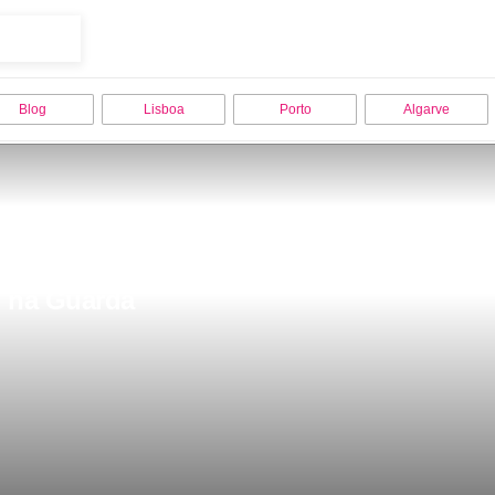
Blog
Lisboa
Porto
Algarve
no na Guarda