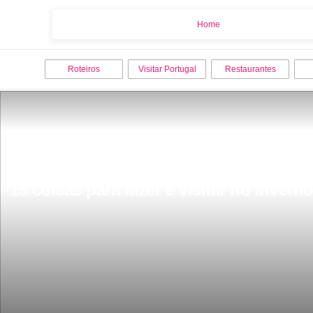
Home
Home
Roteiros
Visitar Portugal
Restaurantes
15 coisas para fazer e visitar no inver