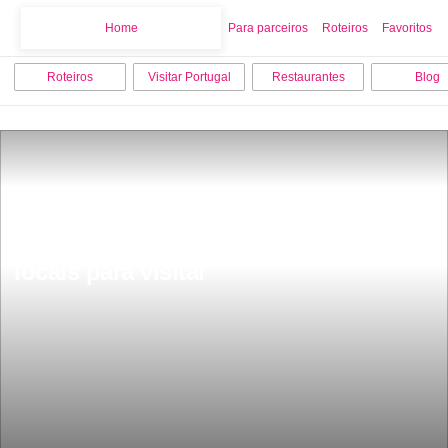
Home
Home
Para parceiros
Roteiros
Favoritos
Roteiros
Visitar Portugal
Restaurantes
Blog
O que fazer em Elvas os 7 melhores 
locais para visitar