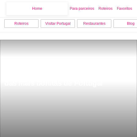
Home
Home
Para parceiros
Roteiros
Favoritos
Roteiros
Visitar Portugal
Restaurantes
Blog
Eis a praia de agua azul turquesa uma 
das mais bonitas de Portugal