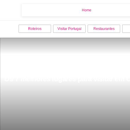
Home
Home
Roteiros
Visitar Portugal
Restaurantes
Os 7 melhores lugares para visitar em