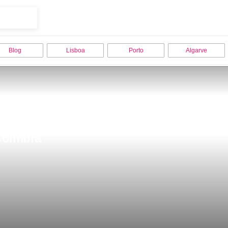
Blog
Lisboa
Porto
Algarve
 Coimbra