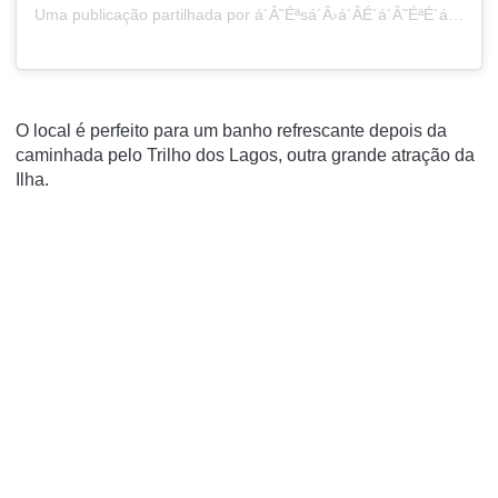
Uma publicação partilhada por á´Â˜Éªsá´Â›á´ÂÉ´á´Â˜ÉªÉ´á´Âœá´Â˜ âÂ–«ï¸Â Marta (@pistonpinup)
O local é perfeito para um banho refrescante depois da
caminhada pelo Trilho dos Lagos, outra grande atração da
Ilha.