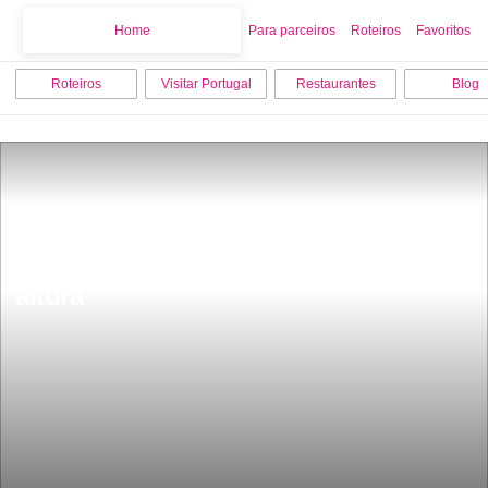
Home
Home
Para parceiros
Roteiros
Favoritos
Roteiros
Visitar Portugal
Restaurantes
Blog
Esta Ã© a cascata mais bonita de 
Portugal tem mais de 90 metros de 
altura