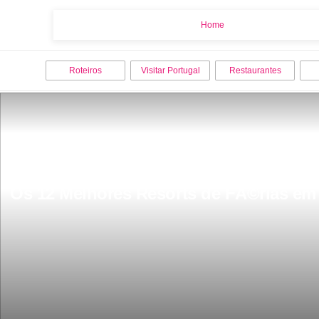
Home
Home
Roteiros
Visitar Portugal
Restaurantes
Os 12 Melhores Resorts de FÃ©rias em