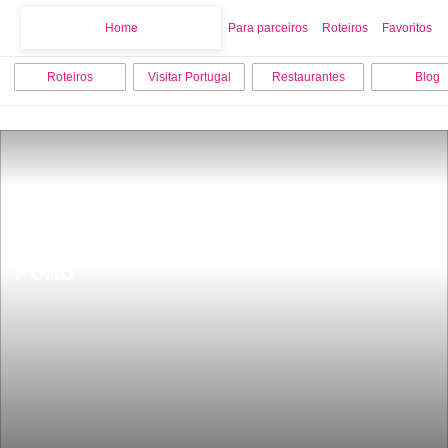
Home
Home
Para parceiros
Roteiros
Favoritos
Roteiros
Visitar Portugal
Restaurantes
Blog
Esta aldeia Ã© uma das mais 
pequenas de Portugal fica a 90 km do 
Porto