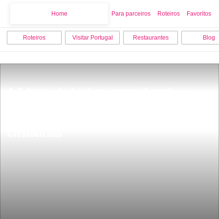
Home
Home
Para parceiros
Roteiros
Favoritos
Roteiros
Visitar Portugal
Restaurantes
Blog
A 1 hora de Lisboa considerada a 
praia selvagem mais bonita de 
Portugal paraÃ­so de Ã¡guas 
cristalinas