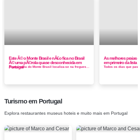
Este Ã© o Monte Brasil e nÃ£o fica no Brasil
As melhores praias d
Ã© uma pÃ©rola quase desconhecida em
em primeiro da lista
Portugal
A península do Monte Brasil localiza-se na freguesia da Sé, na cidade e concelho de Angra do Heroísmo, na cos...
Turismo em Portugal
Explora restaurantes museus hoteis e muito mais em Portugal