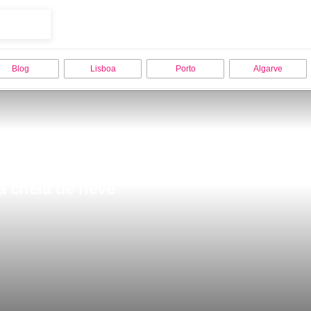
Blog
Lisboa
Porto
Algarve
a cheia de neve