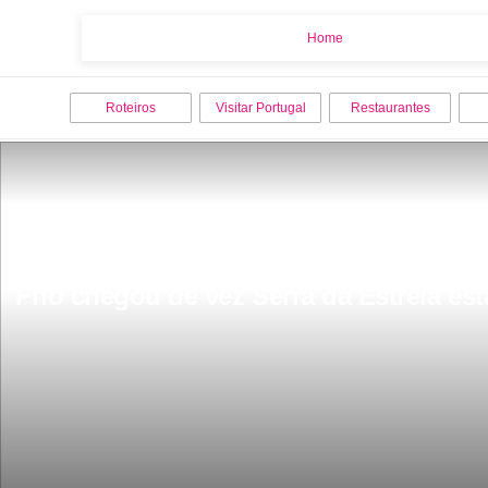
Home
Home
Roteiros
Visitar Portugal
Restaurantes
Frio chegou de vez Serra da Estrela est