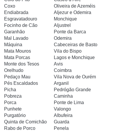
Coxo
Oliveira de Azeméis
Endiabrada
Aljezur e Odemira
Esgravatadouro
Monchique
Focinho de Cão
Aljustrel
Garanhão
Ponte da Barca
Mal Lavado
Odemira
Máquina
Cabeceiras de Basto
Mata Mouros
Vila do Bispo
Mata Porcas
Lagos e Monchique
Monte dos Tesos
Avis
Orelhudo
Coimbra
Pedaço Mau
Vila Nova de Ourém
Pés Escaldados
Arganil
Picha
Pedrógão Grande
Pobreza
Caminha
Porca
Ponte de Lima
Punhete
Valongo
Purgatório
Albufeira
Quinta de Comichão
Guarda
Rabo de Porco
Penela