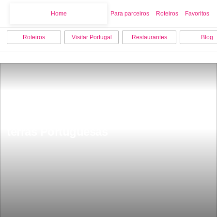
Home
Home
Para parceiros
Roteiros
Favoritos
Roteiros
Visitar Portugal
Restaurantes
Blog
Os 50 nomes mais engraÃ§ados das 
terras Portuguesas