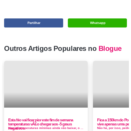
Partilhar
Whatsapp
Outros Artigos Populares no
Blogue
Esta frio vai ficar pior este fim de semana
Fica a 150km do Port
temperaturas vÃ£o chegar aos -5 graus
vive apenas uma pe
negativos
Mas as temperaturas mínimas ainda vão baixar, o que levará mesmo seis distritos do País a chegar ao final desta semana com...