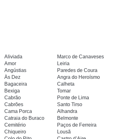
Aliviada
Marco de Canaveses
Amor
Leiria
Angústias
Paredes de Coura
Às Dez
Angra do Heroísmo
Bagaceira
Calheta
Bexiga
Tomar
Cabrão
Ponte de Lima
Cabrões
Santo Tirso
Cama Porca
Alhandra
Catraia do Buraco
Belmonte
Cemitério
Paços de Ferreira
Chiqueiro
Lousã
Colo do Pito
Castro d’Aire