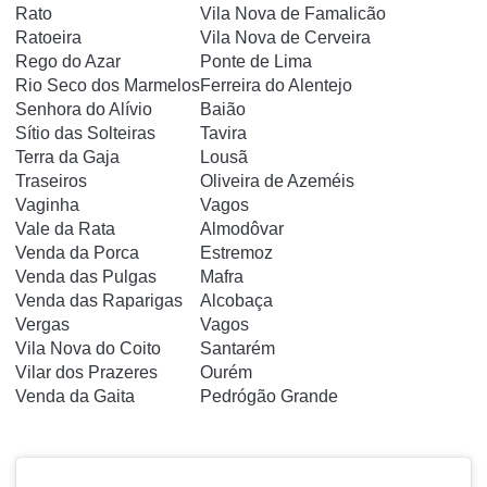
Rato
Vila Nova de Famalicão
Ratoeira
Vila Nova de Cerveira
Rego do Azar
Ponte de Lima
Rio Seco dos Marmelos
Ferreira do Alentejo
Senhora do Alívio
Baião
Sítio das Solteiras
Tavira
Terra da Gaja
Lousã
Traseiros
Oliveira de Azeméis
Vaginha
Vagos
Vale da Rata
Almodôvar
Venda da Porca
Estremoz
Venda das Pulgas
Mafra
Venda das Raparigas
Alcobaça
Vergas
Vagos
Vila Nova do Coito
Santarém
Vilar dos Prazeres
Ourém
Venda da Gaita
Pedrógão Grande