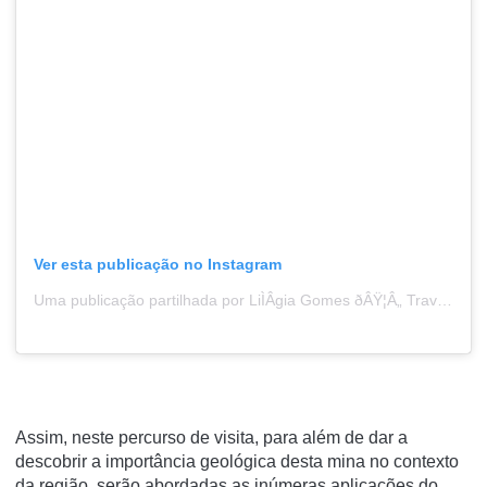
Ver esta publicação no Instagram
Uma publicação partilhada por LiÌÂgia Gomes ðÂŸ¦Â„ Travel + Impact (@acrushon___)
Assim, neste percurso de visita, para além de dar a
descobrir a importância geológica desta mina no contexto
da região, serão abordadas as inúmeras aplicações do