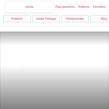
Home
Home
Para parceiros
Roteiros
Favoritos
Roteiros
Visitar Portugal
Restaurantes
Blog
Tem mais de 230 milhÃµes de anos e 
40 km de galerias mundo debaixo da 
cidade