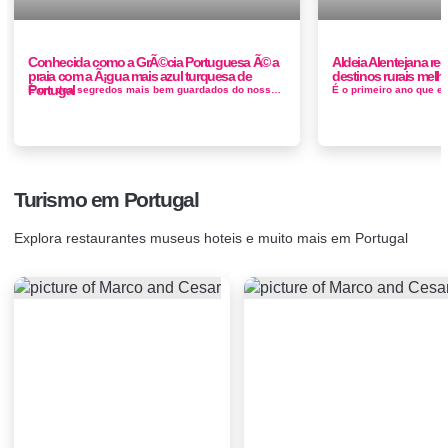
Conhecida como a GrÃ©cia Portuguesa Ã© a
Aldeia Alentejana re
praia com a Ã¡gua mais azul turquesa de
destinos rurais mel
Portugal
É um dos segredos mais bem guardados do nosso país. Fica em Sesimbra e, para lá chegar, é necessário percorrer a p&...
Turismo em Portugal
Explora restaurantes museus hoteis e muito mais em Portugal