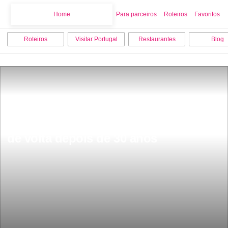
Home
Home
Para parceiros
Roteiros
Favoritos
Roteiros
Visitar Portugal
Restaurantes
Blog
SÃ£o 28 quilÃ³metros a linha de 
comboio mais bonita de Portugal esta 
de volta depois de 30 anos