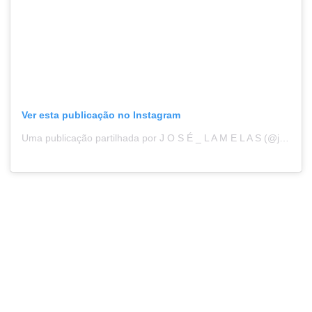
Ver esta publicação no Instagram
Uma publicação partilhada por J O S É _ L A M E L A S (@jl_aventureiro)