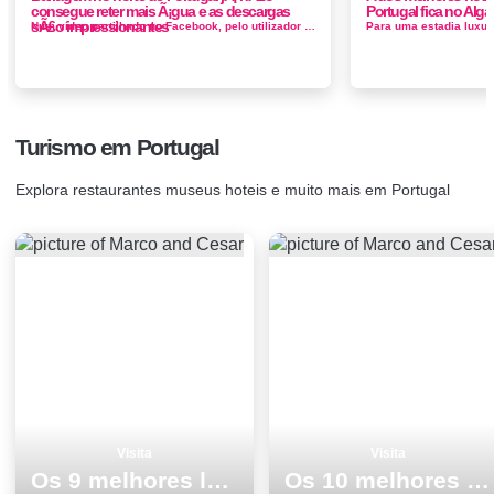
consegue reter mais Ã¡gua e as descargas
Portugal fica no Alga
sÃ£o impressionantes
Num vídeo partilhado no Facebook, pelo utilizador Abílio Guedes, é possível ver as consequências das fortes chuvas q...
Turismo em Portugal
Explora restaurantes museus hoteis e muito mais em Portugal
Visita
Visita
Os 9 melhores locais para visitar na Ilha de SÃ£o Miguel
Os 10 melhores pontos turisticos para conhecer e visitar em Cascais