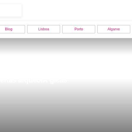
Blog
Lisboa
Porto
Algarve
ertas arqueolÃ³gicas