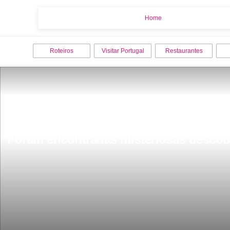
Home
Home
Roteiros
Visitar Portugal
Restaurantes
Foram encontradas misteriosas descob