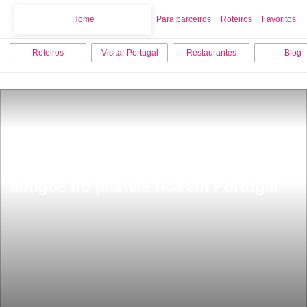
Home
Home
Para parceiros
Roteiros
Favoritos
Roteiros
Visitar Portugal
Restaurantes
Blog
Tem mais de 7 mil anos Ã© um dos 
locais com vestÃ­gios do homem mais 
antigos do planeta fica em Portugal