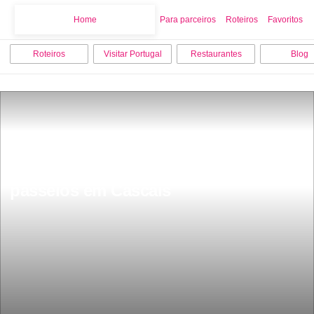
Home
Home
Para parceiros
Roteiros
Favoritos
Roteiros
Visitar Portugal
Restaurantes
Blog
Os 10 melhores pontos turisticos e 
passeios em Cascais