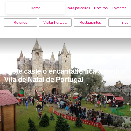
Home
Home
Para parceiros
Roteiros
Favoritos
Roteiros
Visitar Portugal
Restaurantes
Blog
Neste castelo encantado fica a melhor 
Vila de Natal de Portugal