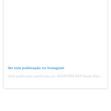
Ver esta publicação no Instagram
Uma publicação partilhada por ðÂÂÂŸÂÂÂ‘ÂÂÂ‘Santa Maria da Feira (@santamariadafeira)