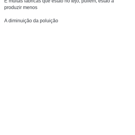
E muitas fabricas que estão no tejo, puliem, estão a
produzir menos
A diminuição da poluição