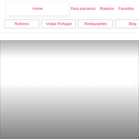
Home
Home
Para parceiros
Roteiros
Favoritos
Roteiros
Visitar Portugal
Restaurantes
Blog
Lisboa jÃ¡ tem Golfinhos liÃ§Ã£o da 
humanidade uma reflexÃ£o ambiental