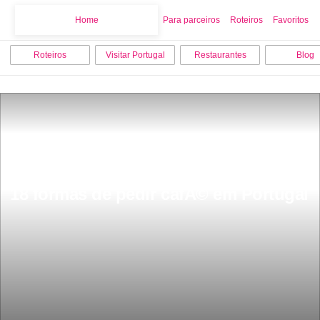
Home
Home
Para parceiros
Roteiros
Favoritos
Roteiros
Visitar Portugal
Restaurantes
Blog
18 formas de pedir cafÃ© em Portugal