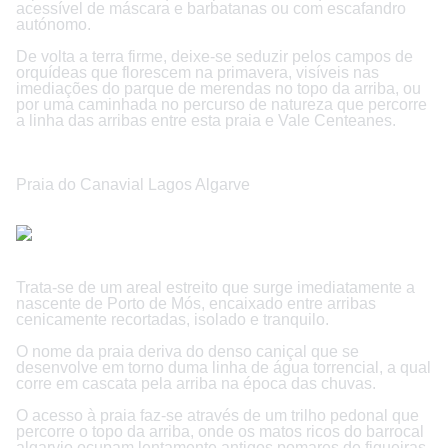
acessível de máscara e barbatanas ou com escafandro
autónomo.
De volta a terra firme, deixe-se seduzir pelos campos de
orquídeas que florescem na primavera, visíveis nas
imediações do parque de merendas no topo da arriba, ou
por uma caminhada no percurso de natureza que percorre
a linha das arribas entre esta praia e Vale Centeanes.
Praia do Canavial Lagos Algarve
Trata-se de um areal estreito que surge imediatamente a
nascente de Porto de Mós, encaixado entre arribas
cenicamente recortadas, isolado e tranquilo.
O nome da praia deriva do denso caniçal que se
desenvolve em torno duma linha de água torrencial, a qual
corre em cascata pela arriba na época das chuvas.
O acesso à praia faz-se através de um trilho pedonal que
percorre o topo da arriba, onde os matos ricos do barrocal
algarvio ocupam lentamente antigos pomares de figueiras.