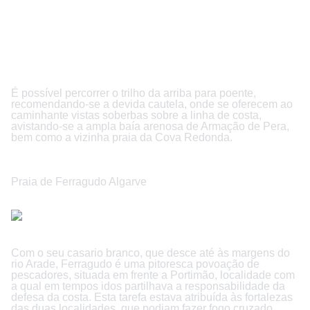
É possível percorrer o trilho da arriba para poente,
recomendando-se a devida cautela, onde se oferecem ao
caminhante vistas soberbas sobre a linha de costa,
avistando-se a ampla baía arenosa de Armação de Pera,
bem como a vizinha praia da Cova Redonda.
Praia de Ferragudo Algarve
Com o seu casario branco, que desce até às margens do
rio Arade, Ferragudo é uma pitoresca povoação de
pescadores, situada em frente a Portimão, localidade com
a qual em tempos idos partilhava a responsabilidade da
defesa da costa. Esta tarefa estava atribuída às fortalezas
das duas localidades, que podiam fazer fogo cruzado