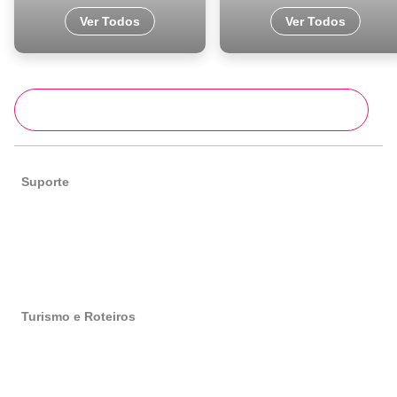
Ver Todos
Ver Todos
Ver mais
Suporte
Portugal de norte a sul
Informações
Enviar Email
Sobre nós
Turismo e Roteiros
Roteiros de Portugal
Roteiros no Porto
Roteiros em Lisboa