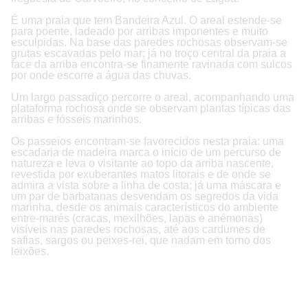
É uma praia que tem Bandeira Azul. O areal estende-se
para poente, ladeado por arribas imponentes e muito
esculpidas. Na base das paredes rochosas observam-se
grutas escavadas pelo mar; já no troço central da praia a
face da arriba encontra-se finamente ravinada com sulcos
por onde escorre a água das chuvas.
Um largo passadiço percorre o areal, acompanhando uma
plataforma rochosa onde se observam plantas típicas das
arribas e fósseis marinhos.
Os passeios encontram-se favorecidos nesta praia: uma
escadaria de madeira marca o início de um percurso de
natureza e leva o visitante ao topo da arriba nascente,
revestida por exuberantes matos litorais e de onde se
admira a vista sobre a linha de costa; já uma máscara e
um par de barbatanas desvendam os segredos da vida
marinha, desde os animais característicos do ambiente
entre-marés (cracas, mexilhões, lapas e anémonas)
visíveis nas paredes rochosas, até aos cardumes de
safias, sargos ou peixes-rei, que nadam em torno dos
leixões.