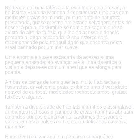
Rodeada por uma falésia alta esculpida pela erosão, a
belíssima Praia da Marinha é considerada uma das cem
melhores praias do mundo, num recanto de natureza
preservada, quase mesmo em estado selvagem.Antes de
descer à praia, deslumbre-se com a paisagem que se
avista do alto da falésia que lhe dá acesso e depois
percorra a longa escadaria. O seu esforço será
recompensado pela tranquilidade que encontra neste
areal banhado por um mar suave.
Uma enorme e suave escadaria dá acesso a uma
pequena enseada; ao avançar até à linha da arriba o
visitante depara-se com um areal que se alonga para
poente.
Arribas calcárias de tons quentes, muito fraturadas e
fissuradas, envolvem a praia, exibindo uma diversidade
notável de curiosos modelados rochosos: arcos, grutas,
leixões e algares.
Também a diversidade de habitats marinhos é assinalável:
ambientes rochosos e campos de ervas marinhas abrigam
coloridos ouriços e anémonas, cardumes de sargos e
safias, curiosos polvos e chocos, ou delicados cavalos-
marinhos.
É possível realizar aqui um percurso subaquático,