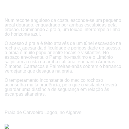
Num recorte anguloso da costa, esconde-se um pequeno
areal dourado, enquadrado por arribas esculpidas pela
erosão. Dominando a praia, um leixão interrompe a linha
do horizonte azul.
O acesso à praia é feito através de um túnel escavado na
rocha e, apesar da dificuldade e perigosidade do acesso,
a praia é muito popular entre locais e visitantes. No
espaço envolvente, o Pampilho-marítimo e o Limónio
salpicam a crista da arriba calcária, enquanto Aroeiras,
Zimbros, Carrascos e Palmeiras-anãs cobrem o barranco
verdejante que desagua na praia.
O temperamento inconstante do maciço rochoso
aconselha muita prudência, pelo que o visitante deverá
guardar uma distância de segurança em relação às
escarpas altaneiras.
Praia de Carvoeiro Lagoa, no Algarve