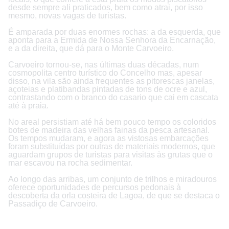
desde sempre ali praticados, bem como atrai, por isso
mesmo, novas vagas de turistas.
É amparada por duas enormes rochas: a da esquerda, que
aponta para a Ermida de Nossa Senhora da Encarnação,
e a da direita, que dá para o Monte Carvoeiro.
Carvoeiro tornou-se, nas últimas duas décadas, num
cosmopolita centro turístico do Concelho mas, apesar
disso, na vila são ainda frequentes as pitorescas janelas,
açoteias e platibandas pintadas de tons de ocre e azul,
contrastando com o branco do casario que cai em cascata
até à praia.
No areal persistiam até há bem pouco tempo os coloridos
botes de madeira das velhas fainas da pesca artesanal.
Os tempos mudaram, e agora as vistosas embarcações
foram substituídas por outras de materiais modernos, que
aguardam grupos de turistas para visitas às grutas que o
mar escavou na rocha sedimentar.
Ao longo das arribas, um conjunto de trilhos e miradouros
oferece oportunidades de percursos pedonais à
descoberta da orla costeira de Lagoa, de que se destaca o
Passadiço de Carvoeiro.