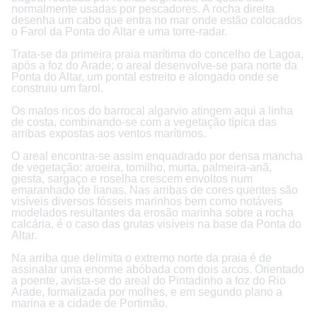
normalmente usadas por pescadores. A rocha direita
desenha um cabo que entra no mar onde estão colocados
o Farol da Ponta do Altar e uma torre-radar.
Trata-se da primeira praia marítima do concelho de Lagoa,
após a foz do Arade; o areal desenvolve-se para norte da
Ponta do Altar, um pontal estreito e alongado onde se
construiu um farol.
Os matos ricos do barrocal algarvio atingem aqui a linha
de costa, combinando-se com a vegetação típica das
arribas expostas aos ventos marítimos.
O areal encontra-se assim enquadrado por densa mancha
de vegetação: aroeira, tomilho, murta, palmeira-anã,
giesta, sargaço e roselha crescem envoltos num
emaranhado de lianas. Nas arribas de cores quentes são
visíveis diversos fósseis marinhos bem como notáveis
modelados resultantes da erosão marinha sobre a rocha
calcária, é o caso das grutas visíveis na base da Ponta do
Altar.
Na arriba que delimita o extremo norte da praia é de
assinalar uma enorme abóbada com dois arcos. Orientado
a poente, avista-se do areal do Pintadinho a foz do Rio
Arade, formalizada por molhes, e em segundo plano a
marina e a cidade de Portimão.