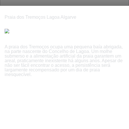
Praia dos Tremoços Lagoa Algarve
A praia dos Tremoços ocupa uma pequena baía abrigada,
na parte nascente do Concelho de Lagoa. Um molhe
submerso e a alimentação artificial da praia garantem um
areal, praticamente inexistente há alguns anos. Apesar de
não ser fácil encontrar o acesso, a persistência será
largamente recompensado por um dia de praia
inesquecível.