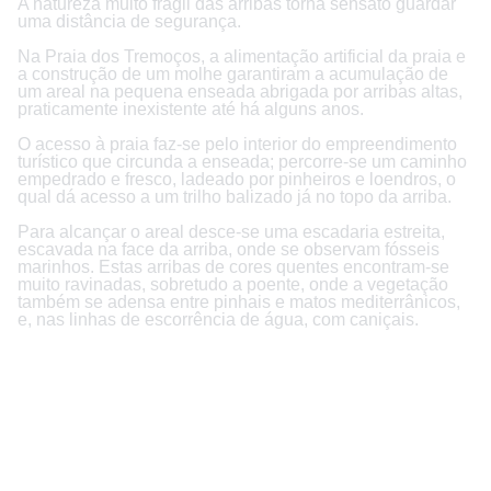
A natureza muito frágil das arribas torna sensato guardar
uma distância de segurança.
Na Praia dos Tremoços, a alimentação artificial da praia e
a construção de um molhe garantiram a acumulação de
um areal na pequena enseada abrigada por arribas altas,
praticamente inexistente até há alguns anos.
O acesso à praia faz-se pelo interior do empreendimento
turístico que circunda a enseada; percorre-se um caminho
empedrado e fresco, ladeado por pinheiros e loendros, o
qual dá acesso a um trilho balizado já no topo da arriba.
Para alcançar o areal desce-se uma escadaria estreita,
escavada na face da arriba, onde se observam fósseis
marinhos. Estas arribas de cores quentes encontram-se
muito ravinadas, sobretudo a poente, onde a vegetação
também se adensa entre pinhais e matos mediterrânicos,
e, nas linhas de escorrência de água, com caniçais.