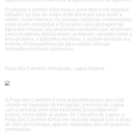
O sinuoso e estreito trilho para o areal desce por degraus
talhados na face da arriba onde dominam tons ocres e
rubros, muito intensos. As paredes rochosas carbonatadas
estão muito esculpidas e fissuradas pela passagem da
água das chuvas; nas pequenas cavidades que se formam
crescem plantas típicas destes ambientes agrestes como a
erva-pinheira, o pampilho-marítimo, a açafate-de-prata e o
limónio. A transparência da água revela curiosas
formações rochosas submersas.
Praia dos Caneiros Ferragudo, Lagoa Algarve
A Praia dos Caneiros é uma praia portuguesa que está
situada na freguesia de Ferragudo, concelho de Lagoa,
com a peculiar (mas não exclusiva) Encaixada entre
arribas, como todas as praias do Concelho de Lagoa, a
Praia dos Caneiros forma um conjunto natural com a praia
do Vale da Azinhaga, apenas separadas por um pequeno
promontório.