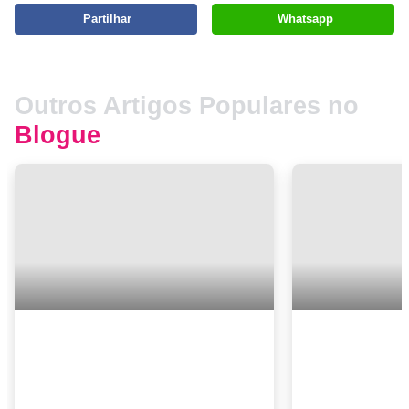
Partilhar
Whatsapp
Outros Artigos Populares no
Blogue
A paradisÃ­aca aldeia portuguesa
SÃ£o Martinho
onde apenas vive uma pessoa
praia mais bon
Não há, por isso, pedidos à lista. Quem chega come o que foi preparado de antemão por Fernando, hoje um cozinheiro experie...
com um format
Europa