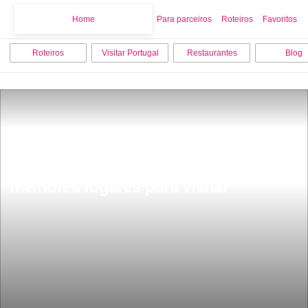
Home
Home
Para parceiros
Roteiros
Favoritos
Roteiros
Visitar Portugal
Restaurantes
Blog
O que fazer em Viana do Castelo os 9 
melhores lugares para visitar