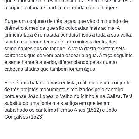
que suporta todo o resto da estrutura. Sobre este pilar está
a bojuda coluna estriada e decorada com folhagens.
Surge um conjunto de três taças, que vão diminuindo de
diâmetro à medida que são colocadas mais acima. A
primeira taça é rematada por dois frisos a toda a sua volta,
sendo o superior decorado com motivos denteados
semelhantes aos do tanque. À volta desta existem seis
carrancas que servem para escoar a água. A taça seguinte
é semelhante à anterior, diferenciando pelas quatro
cabeças aladas que também jorram água.
Este é um chafariz renascentista, o último de um conjunto
de três projetos monumentais realizados pelo canteiro
portuense João Lopes, o Velho no Minho e na Galiza. Terá
substituí­do uma fonte mais antiga em que teriam
trabalhado os canteiros Fernão Anes (1512) e João
Gonçalves (1523).