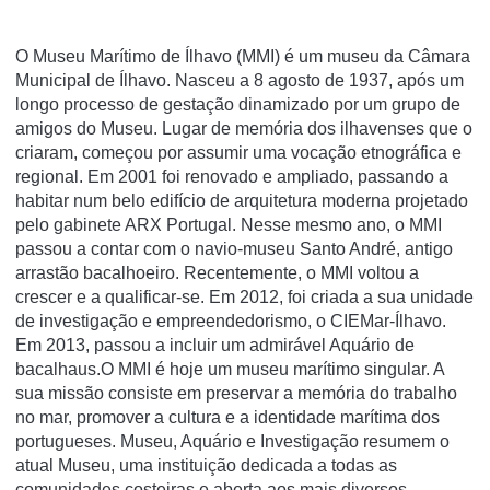
O Museu Marítimo de Ílhavo (MMI) é um museu da Câmara
Municipal de Ílhavo. Nasceu a 8 agosto de 1937, após um
longo processo de gestação dinamizado por um grupo de
amigos do Museu. Lugar de memória dos ilhavenses que o
criaram, começou por assumir uma vocação etnográfica e
regional. Em 2001 foi renovado e ampliado, passando a
habitar num belo edifício de arquitetura moderna projetado
pelo gabinete ARX Portugal. Nesse mesmo ano, o MMI
passou a contar com o navio-museu Santo André, antigo
arrastão bacalhoeiro. Recentemente, o MMI voltou a
crescer e a qualificar-se. Em 2012, foi criada a sua unidade
de investigação e empreendedorismo, o CIEMar-Ílhavo.
Em 2013, passou a incluir um admirável Aquário de
bacalhaus.O MMI é hoje um museu marítimo singular. A
sua missão consiste em preservar a memória do trabalho
no mar, promover a cultura e a identidade marítima dos
portugueses. Museu, Aquário e Investigação resumem o
atual Museu, uma instituição dedicada a todas as
comunidades costeiras e aberta aos mais diversos