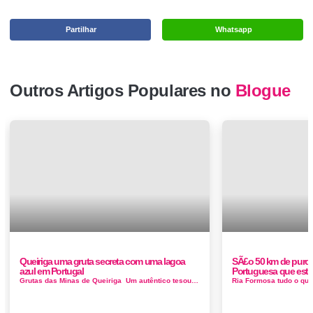
Partilhar
Whatsapp
Outros Artigos Populares no
Blogue
Queiriga uma gruta secreta com uma lagoa
SÃ£o 50 km de puro 
azul em Portugal
Portuguesa que estÃ£
Grutas das Minas de Queiriga Um autêntico tesouro natural por descobrir. Em tempos, foi uma exploração mineira de onde sa&ia...