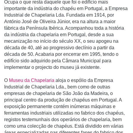
Ocupa o que resta daquele que foi o edifí­cio mais
importante da indústria do chapéu em Portugal, a Empresa
Industrial de Chapelaria Lda. Fundada em 1914, por
António José de Oliveira Júnior, era na altura a maior
fábrica da Pení­nsula Ibérica. Acompanhou toda a história
da indústria da chapelaria em Portugal, desde a sua
mecanização no iní­cio do século XX, o seu apogeu na
década de 40, até ao progressivo declí­nio a partir da
década de 50. Acabaria por encerrar em 1995, tendo o
edifí­cio sido adquirido pela Câmara Municipal para
implementar o projecto do museu já existente.
O
Museu da Chapelaria
aloja o espólio da Empresa
Industrial de Chapelaria Lda., bem como de outras
empresas de chapelaria de São João da Madeira, o
principal centro da produção de chapéus em Portugal. A
exposição permanente contém inúmeras máquinas e
ferramentas industriais utilizadas no fabrico dos chapéus,
registos testemunhais dos operários de chapelaria, bem
como uma colecção de chapéus. Está dividido em várias
áreas especializadas nas diferentes fases do fabrico dos