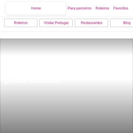
Home
Home
Para parceiros
Roteiros
Favoritos
Roteiros
Visitar Portugal
Restaurantes
Blog
O que fazer em Aveiro os 12 melhores 
pontos turisticos