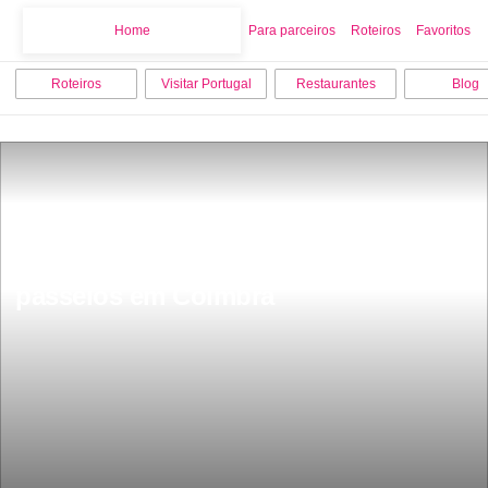
Home
Home
Para parceiros
Roteiros
Favoritos
Roteiros
Visitar Portugal
Restaurantes
Blog
Os 15 melhores pontos turisticos e 
passeios em Coimbra