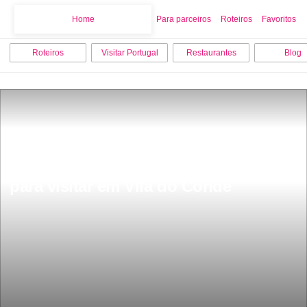
Home
Home
Para parceiros
Roteiros
Favoritos
Roteiros
Visitar Portugal
Restaurantes
Blog
Os 10 melhores pontos turisticos 
para visitar em Vila do Conde