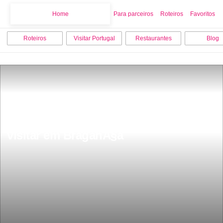
Home
Home
Para parceiros
Roteiros
Favoritos
Roteiros
Visitar Portugal
Restaurantes
Blog
Os 10 melhores sitios para ver e 
visitar em BraganÃ§a