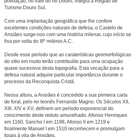
povoação, no vale do rio Douro, integra a Região de
Turismo Douro Sul.
Com uma implantação geográfica que lhe confere
excelentes condições naturais de defesa, o Castelo de
Ansiães surge-nos com uma história milenar, cujo início se
fixa por volta do IIIº milénio A.C.
Desde esse período que as caraterísticas geomorfológicas
do sítio em muito terão contribuído para uma ocupação
quase sucessiva desta topografia. Esta vocação para a
defesa natural adquire particular importância durante o
processo da Reconquista Cristã.
Nessa altura, a Ansiães é concedido a sua primeira carta
de foral, pelo rei leonês Fernando Magno. Os Séculos XII,
XIII, XIV e XV, definem um período exponencial do
crescimento deste reduto amuralhado. Afonso Henriques
em 1160, Sancho I em 1198, Afonso II em 1219 e
finalmente Manuel I em 1510 reconhecem e promulgam
forais à vila de Ansiães.