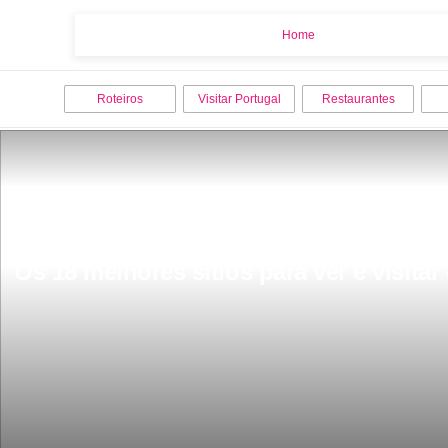
Home
Home
Roteiros
Visitar Portugal
Restaurantes
Os 18 melhores sitios para ver e visita