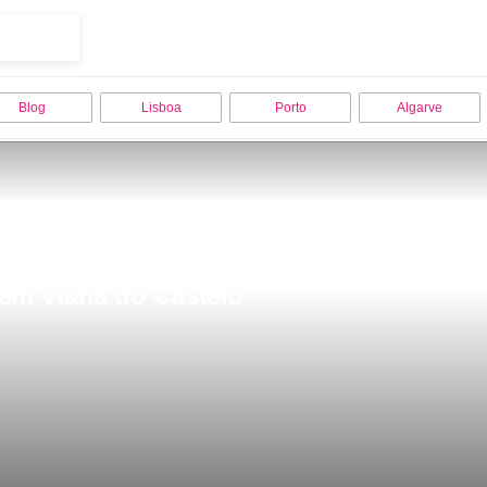
Blog
Lisboa
Porto
Algarve
r em Viana do Castelo 