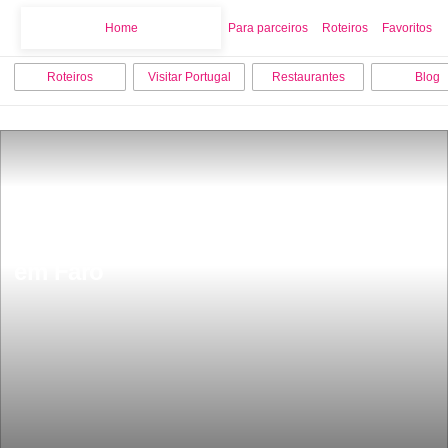
Home
Home
Para parceiros
Roteiros
Favoritos
Roteiros
Visitar Portugal
Restaurantes
Blog
Os 10 melhores lugares para visitar 
em Faro