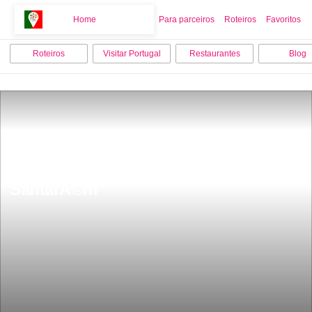
Home
Home
Para parceiros
Roteiros
Favoritos
Roteiros
Visitar Portugal
Restaurantes
Blog
Os 9 melhores locais para visitar em 
SantarÃ©m