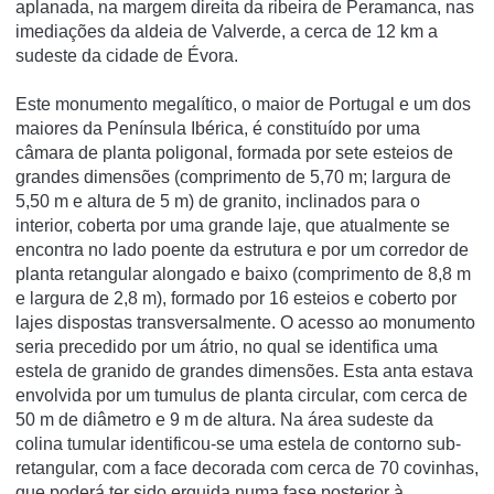
aplanada, na margem direita da ribeira de Peramanca, nas
imediações da aldeia de Valverde, a cerca de 12 km a
sudeste da cidade de Évora.
Este monumento megalítico, o maior de Portugal e um dos
maiores da Península Ibérica, é constituído por uma
câmara de planta poligonal, formada por sete esteios de
grandes dimensões (comprimento de 5,70 m; largura de
5,50 m e altura de 5 m) de granito, inclinados para o
interior, coberta por uma grande laje, que atualmente se
encontra no lado poente da estrutura e por um corredor de
planta retangular alongado e baixo (comprimento de 8,8 m
e largura de 2,8 m), formado por 16 esteios e coberto por
lajes dispostas transversalmente. O acesso ao monumento
seria precedido por um átrio, no qual se identifica uma
estela de granido de grandes dimensões. Esta anta estava
envolvida por um tumulus de planta circular, com cerca de
50 m de diâmetro e 9 m de altura. Na área sudeste da
colina tumular identificou-se uma estela de contorno sub-
retangular, com a face decorada com cerca de 70 covinhas,
que poderá ter sido erguida numa fase posterior à