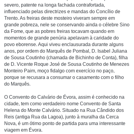
severo, patente na longa fachada contrafortada,
influenciado pelas directrizes e mandas do Concí­lio de
Trento. As freiras deste mosteiro viveram sempre em
grande pobreza, nele se conservando ainda o célebre Sino
da Fome, que as pobres freiras tocavam quando em
momentos de grande penúria apelavam à caridade do
povo eborense. Aqui viveu enclausurada durante alguns
anos, por ordem do Marquês de Pombal, D. Isabel Juliana
de Sousa Coutinho (chamada de Bichinho de Conta), filha
de D. Vicente Roque José de Sousa Coutinho de Menezes
Monteiro Paim, moço fidalgo com exercí­cio no paço,
porque se recusara a consumar o casamento com o filho
do Marquês.
O Convento do Calvário de Évora, assim é conhecido na
cidade, tem como verdadeiro nome Convento de Santa
Helena do Monte Calvário. Situado na Rua Cândido dos
Reis (antiga Rua da Lagoa), junto à muralha da Cerca
Nova, é um ótimo ponto de partida para uma interessante
viagem em Évora.