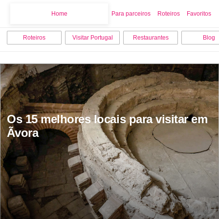
Home
Home
Para parceiros
Roteiros
Favoritos
Roteiros
Visitar Portugal
Restaurantes
Blog
Os 15 melhores locais para visitar em 
Ãvora