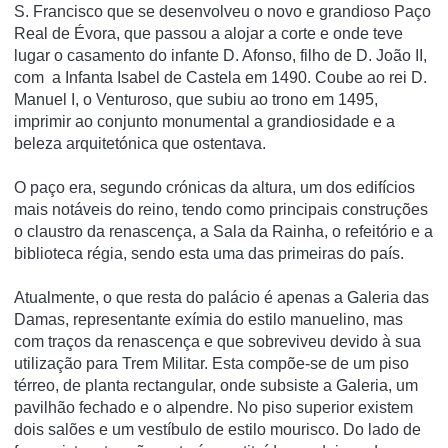
S. Francisco que se desenvolveu o novo e grandioso Paço
Real de Évora, que passou a alojar a corte e onde teve
lugar o casamento do infante D. Afonso, filho de D. João II,
com a Infanta Isabel de Castela em 1490. Coube ao rei D.
Manuel I, o Venturoso, que subiu ao trono em 1495,
imprimir ao conjunto monumental a grandiosidade e a
beleza arquitetónica que ostentava.
O paço era, segundo crónicas da altura, um dos edifí­cios
mais notáveis do reino, tendo como principais construções
o claustro da renascença, a Sala da Rainha, o refeitório e a
biblioteca régia, sendo esta uma das primeiras do paí­s.
Atualmente, o que resta do palácio é apenas a Galeria das
Damas, representante exí­mia do estilo manuelino, mas
com traços da renascença e que sobreviveu devido à sua
utilização para Trem Militar. Esta compõe-se de um piso
térreo, de planta rectangular, onde subsiste a Galeria, um
pavilhão fechado e o alpendre. No piso superior existem
dois salões e um vestí­bulo de estilo mourisco. Do lado de