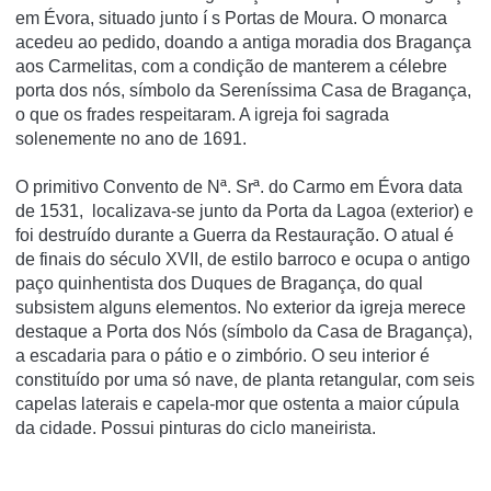
em Évora, situado junto í s Portas de Moura. O monarca
acedeu ao pedido, doando a antiga moradia dos Bragança
aos Carmelitas, com a condição de manterem a célebre
porta dos nós, sí­mbolo da Serení­ssima Casa de Bragança,
o que os frades respeitaram. A igreja foi sagrada
solenemente no ano de 1691.
O primitivo Convento de Nª. Srª. do Carmo em Évora data
de 1531, localizava-se junto da Porta da Lagoa (exterior) e
foi destruído durante a Guerra da Restauração. O atual é
de finais do século XVII, de estilo barroco e ocupa o antigo
paço quinhentista dos Duques de Bragança, do qual
subsistem alguns elementos. No exterior da igreja merece
destaque a Porta dos Nós (símbolo da Casa de Bragança),
a escadaria para o pátio e o zimbório. O seu interior é
constituído por uma só nave, de planta retangular, com seis
capelas laterais e capela-mor que ostenta a maior cúpula
da cidade. Possui pinturas do ciclo maneirista.