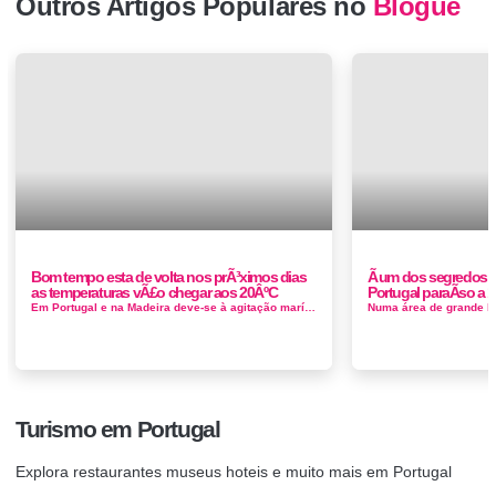
Outros Artigos Populares no
Blogue
Bom tempo esta de volta nos prÃ³ximos dias
Ã um dos segredos
as temperaturas vÃ£o chegar aos 20ÂºC
Portugal paraÃ­so a 
Em Portugal e na Madeira deve-se à agitação marítima. O aviso vai estender-se até à meia-noite deste s&aacut...
Turismo em Portugal
Explora restaurantes museus hoteis e muito mais em Portugal