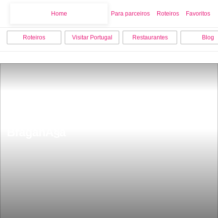
Home
Home
Para parceiros
Roteiros
Favoritos
Roteiros
Visitar Portugal
Restaurantes
Blog
Os 9 melhores sitios para visitar em 
BraganÃ§a